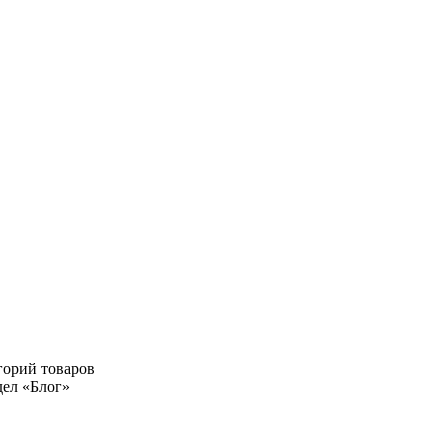
горий товаров
дел «Блог»