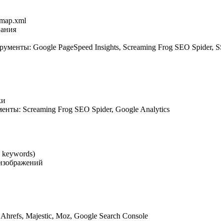
emap.xml
вания
ументы: Google PageSpeed Insights, Screaming Frog SEO Spider, S
ки
нты: Screaming Frog SEO Spider, Google Analytics
, keywords)
 изображений
refs, Majestic, Moz, Google Search Console