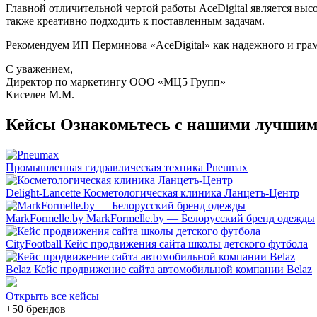
Главной отличительной чертой работы АсеDigital является выс
также креативно подходить к поставленным задачам.
Рекомендуем ИП Перминова «АсеDigital» как надежного и грам
С уважением,
Директор по маркетингу ООО «МЦ5 Групп»
Киселев М.М.
Кейсы
Ознакомьтесь с нашими лучшим
Промышленная гидравлическая техника
Pneumax
Delight-Lancette
Косметологическая клиника Ланцетъ-Центр
MarkFormelle.by
MarkFormelle.by — Белорусский бренд одежды
CityFootball
Кейс продвижения сайта школы детского футбола
Belaz
Кейс продвижение сайта автомобильной компании Belaz
Открыть все кейсы
+50 брендов