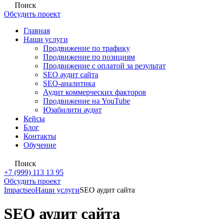
Поиск
Обсудить проект
Главная
Наши услуги
Продвижение по трафику
Продвижение по позициям
Продвижение с оплатой за результат
SEO аудит сайта
SEO-аналитика
Аудит коммерческих факторов
Продвижение на YouTube
Юзабилити аудит
Кейсы
Блог
Контакты
Обучение
Поиск
+7 (999) 113 13 95
Обсудить проект
Impactseo
Наши услуги
SEO аудит сайта
SEO аудит сайта